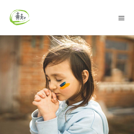
HOME
ÜBER UNS
PROJEKTE
ARCHIV
AKTUELLES
Spenden
DE