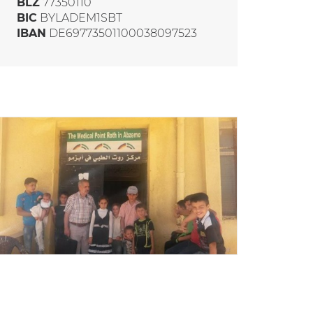
BLZ
77350110
BIC
BYLADEM1SBT
IBAN
DE69773501100038097523