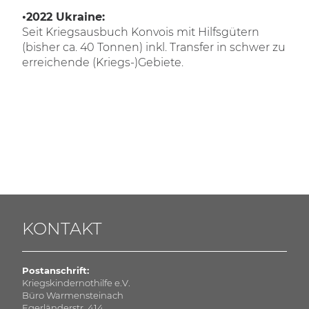
•2022 Ukraine:
Seit Kriegsausbuch Konvois mit Hilfsgütern
(bisher ca. 40 Tonnen) inkl. Transfer in schwer zu
erreichende (Kriegs-)Gebiete.
KONTAKT
Postanschrift:
Kriegskindernothilfe e.V.
Büro Warmensteinach
Egerländerstr. 414