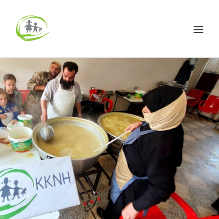
HOME
ÜBER UNS
PROJEKTE
ARCHIV
AKTUELLES
Spenden
DE